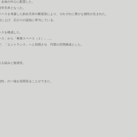
、全体の中心に配置した。
何学天井となった。
ペースを考慮した斜め天井の断面形により、それぞれに豊かな個性が生まれた。
段に上げ、広がりの認知に寄与している。
ンスを構成した。
ース」から「事務スペース（１）」…。
で、「エントランス」へと回帰させ、円環の空間構成とした。
の入組みと散策性。
能性」の一端を垣間見ることができた。