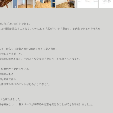
修したプロジェクトである。
ィスの機能を損なうことなく、いかにして「広がり」や「豊かさ」を内包できるかを考えた。
ろう、念入りに塗装された2階床を支える梁と床組。
きであると直感した。
補完的な関係を築く。そのような空間に「豊かさ」を見出そうと考えた。
を魅力的なものにしている。
の感覚がある。
要な要素である。
を体現する手法のヒントがあるように思えた。
リッドを重ね合わせた。
積を確保しつつ、各スペースが既存窓の恩恵を受けることができる平面計画とした。