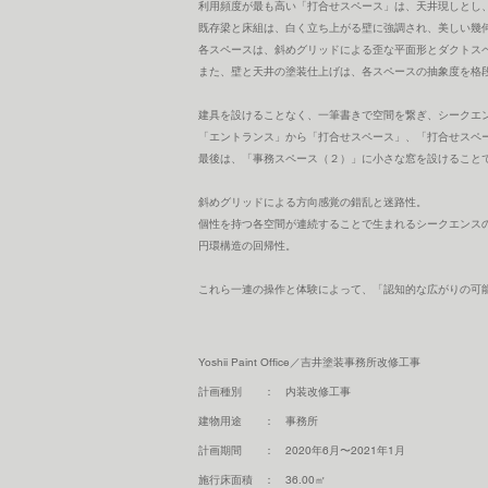
利用頻度が最も高い「打合せスペース」は、天井現しとし
既存梁と床組は、白く立ち上がる壁に強調され、美しい幾
各スペースは、斜めグリッドによる歪な平面形とダクトス
また、壁と天井の塗装仕上げは、各スペースの抽象度を格
建具を設けることなく、一筆書きで空間を繋ぎ、シークエ
「エントランス」から「打合せスペース」、「打合せスペ
最後は、「事務スペース（２）」に小さな窓を設けること
斜めグリッドによる方向感覚の錯乱と迷路性。
個性を持つ各空間が連続することで生まれるシークエンス
円環構造の回帰性。
これら一連の操作と体験によって、「認知的な広がりの可
​Yoshii Paint Office／吉井塗装事務所改修工事
計画種別 ： 内装改修工事
建物用途 ： 事務所
計画期間 ： 2020年6月〜2021年1月
施行床面積 ： 36.00㎡