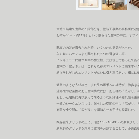
木造２階建て倉庫の１階部分を、塗装工事業の事務所に改
わずか36㎡（約11坪）という限られた空間の中に、オフ
既存の内装が撤去された時、いくつかの発見があった。
各方角にバランスよく配された６つの引き違い窓。
イレギュラーに建つ６本の独立柱。元は現しであったであ
空間の「豊かさ」は、これら既存のエレメントに由来すべ
新旧それぞれのエレメントが互いに引き立てあい、相互に
迷路のような入組みと、まだ見ぬ風景への期待が、街歩き
迷路性や散策性のある空間構成には、ある種の「広がり」
もといた場所に再び戻って来るような回帰性や錯乱性も重
一連のシークエンスには、限られた空間の中に「広がり」
有限な小空間に「広がり」を認知させる手法を模索した。
既存在来グリッドの上に、傾き1/3（18.43°）の新規グ
新規斜めグリッドを頼りに空間を分割することで、必要面