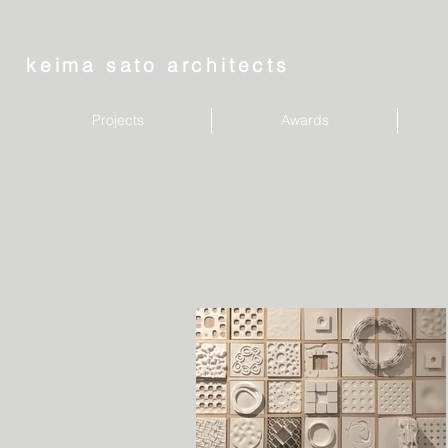
keima sato architects
Projects
Awards